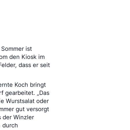
 Sommer ist
nom den Kiosk im
lder, dass er seit
ernte Koch bringt
f gearbeitet. „Das
wie Wurstsalat oder
immer gut versorgt
s der Winzler
n durch