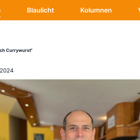
e
Blaulicht
Kolumnen
uch Currywurst“
 2024