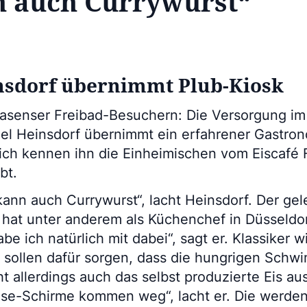
n auch Currywurst“
sdorf übernimmt Plub-Kiosk
asenser Freibad-Besuchern: Die Versorgung im
uel Heinsdorf übernimmt ein erfahrener Gastro
ich kennen ihn die Einheimischen vom Eiscafé Fe
bt.
kann auch Currywurst“, lacht Heinsdorf. Der gel
, hat unter anderem als Küchenchef in Düsseldor
be ich natürlich mit dabei“, sagt er. Klassiker 
 sollen dafür sorgen, dass die hungrigen Schw
ht allerdings auch das selbst produzierte Eis au
ese-Schirme kommen weg“, lacht er. Die werde