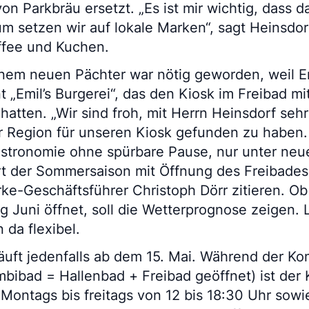
n Parkbräu ersetzt. „Es ist mir wichtig, dass d
um setzen wir auf lokale Marken“, sagt Heinsdor
ffee und Kuchen.
nem neuen Pächter war nötig geworden, weil Er
t „Emil’s Burgerei“, das den Kiosk im Freibad mi
atten. „Wir sind froh, mit Herrn Heinsdorf sehr 
r Region für unseren Kiosk gefunden zu haben.
stronomie ohne spürbare Pause, nur unter neue
rt der Sommersaison mit Öffnung des Freibades
rke-Geschäftsführer Christoph Dörr zitieren. Ob
ng Juni öffnet, soll die Wetterprognose zeigen. 
 da flexibel.
äuft jedenfalls ab dem 15. Mai. Während der Ko
bibad = Hallenbad + Freibad geöffnet) ist der 
Montags bis freitags von 12 bis 18:30 Uhr sowi