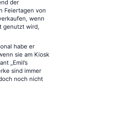
end der
n Feiertagen von
 verkaufen, wenn
t genutzt wird,
sonal habe er
wenn sie am Kiosk
nt „Emil’s
erke sind immer
doch noch nicht