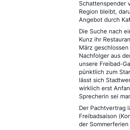
Schattenspender vo
Region bleibt, dar
Angebot durch Ka
Die Suche nach ei
Kunz ihr Restauran
März geschlossen h
Nachfolger aus de
unsere Freibad-Ga
pünktlich zum Sta
lässt sich Stadtwe
wirklich erst Anfa
Sprecherin sei man
Der Pachtvertrag l
Freibadsaison (Kom
der Sommerferien 