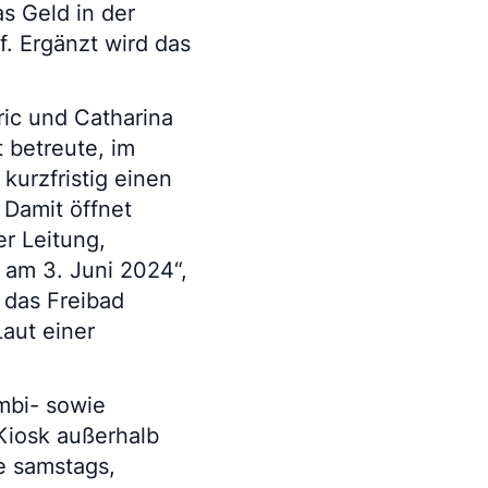
as Geld in der
f. Ergänzt wird das
ic und Catharina
t betreute, im
kurzfristig einen
 Damit öffnet
r Leitung,
 am 3. Juni 2024“,
 das Freibad
Laut einer
mbi- sowie
Kiosk außerhalb
e samstags,