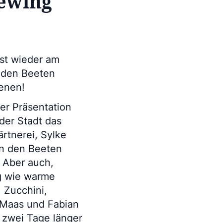
iewing
ist wieder am
n den Beeten
ienen!
der Präsentation
der Stadt das
rtnerei, Sylke
 in den Beeten
 Aber auch,
eg wie warme
 Zucchini,
 Maas und Fabian
n, zwei Tage länger