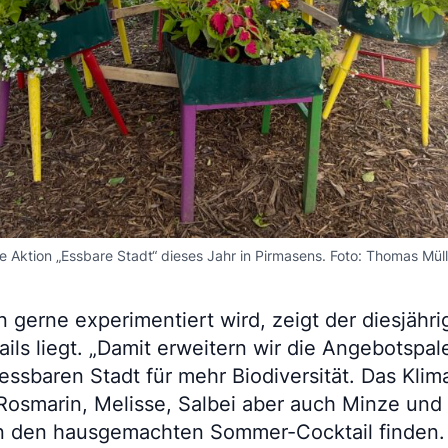
ie Aktion „Essbare Stadt“ dieses Jahr in Pirmasens. Foto: Thomas Müll
n gerne experimentiert wird, zeigt der diesjähri
ails liegt. „Damit erweitern wir die Angebotspa
essbaren Stadt für mehr Biodiversität. Das Klima
 Rosmarin, Melisse, Salbei aber auch Minze und
in den hausgemachten Sommer-Cocktail finden. 