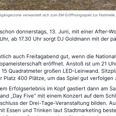
ußgängerzone verwandelt sich zum EM-Eröffnungsspiel zur Festmeile.
 schon donnerstags, 13. Juni, mit einer After-Wo
 Uhr, ab 17.30 Uhr sorgt DJ Goldmann mit der p
entlich auch Freitagabend gut, wenn die Nation
opameisterschaft eröffnet. Anstoß ist um 21 Uh
r 15 Quadratmeter großen LED-Leinwand. Sitzpl
r Platz 400 Plätze, um das Spiel gut verfolgen
nem Erfolgserlebnis im Kopf gastiert dann am S
Band „Day Five“ mit einem Konzert auf dem Schl
chluss der Drei-Tage-Veranstaltung bilden. Au
 mit Essen und Trinken laut Stadtmarketing best