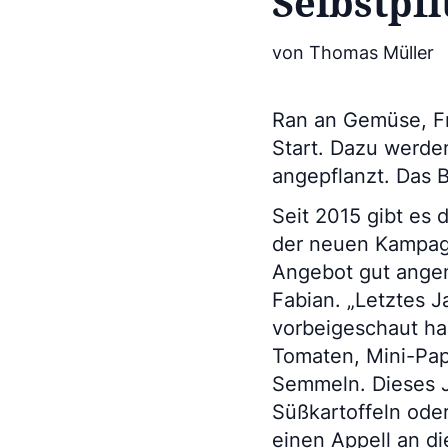
Selbstpf
von Thomas Müller
Ran an Gemüse, Fr
Start. Dazu werden
angepflanzt. Das B
Seit 2015 gibt es 
der neuen Kampagne
Angebot gut angen
Fabian. „Letztes J
vorbeigeschaut ha
Tomaten, Mini-Pap
Semmeln. Dieses J
Süßkartoffeln ode
einen Appell an die