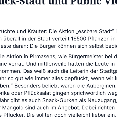
lück-Stadt und Public V
üchte und Kräuter: Die Aktion „essbare Stadt“ 
 überall in der Stadt verteilt 16500 Pflanzen i
este daran: Die Bürger können sich selbst bed
die Aktion in Pirmasens, wie Bürgermeister bei 
 verrät. Und mittlerweile hätten die Leute in 
ommen. Das weiß auch die Leiterin der Stadtgä
ahr so gut wie immer alles gepflückt, wenn wir
ben.“ Besonders beliebt waren die Auberginen.
rika oder Pflücksalat gingen sprichwörtlich w
ahr gibt es auch Snack-Gurken als Neuzugang,
r Mangold sind auch im Angebot. Dabei richten
 Pflücker. Die sollten doch vielleicht lieber ei