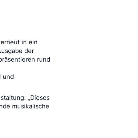
erneut in ein
 Ausgabe der
präsentieren rund
l und
taltung: „Dieses
ende musikalische