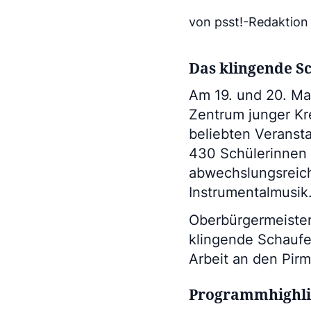
von psst!-Redaktion
Das klingende S
Am 19. und 20. Mai
Zentrum junger Kre
beliebten Veranst
430 Schülerinnen 
abwechslungsreic
Instrumentalmusik
Oberbürgermeister
klingende Schaufe
Arbeit an den Pirm
Programmhighli