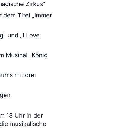
agische Zirkus“
 dem Titel „Immer
g“ und „I Love
m Musical „König
ums mit drei
ägen
um 18 Uhr in der
 die musikalische