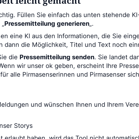
beit leicht gemacht
ichtig. Füllen Sie einfach das unten stehende K
 „
Pressemitteilung generieren
„.
nen eine KI aus den Informationen, die Sie ein
n dann die Möglichkeit, Titel und Text noch ei
Sie die
Pressemitteilung senden
. Sie landet da
enn wir unser ok geben, erscheint Ihre Pressem
ür alle Pirmasenserinnen und Pirmasenser sich
 Meldungen und wünschen Ihnen und Ihrem Verein
nser Storys
ht erlaubt haben, wird das Tool nicht automatis