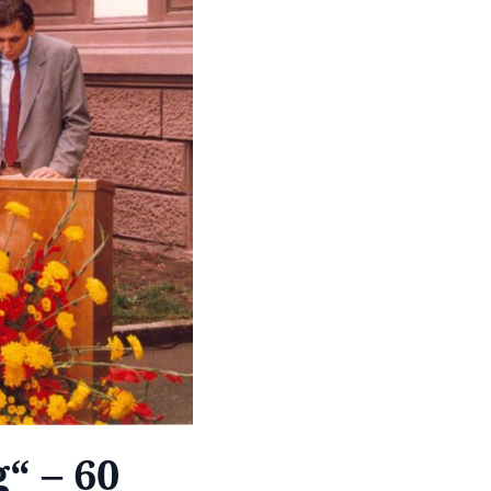
“ – 60