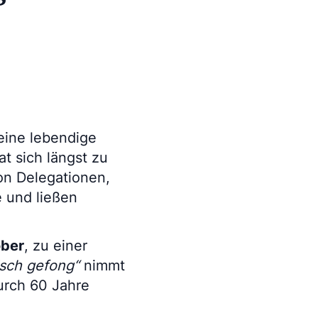
eine lebendige
t sich längst zu
on Delegationen,
 und ließen
ober
, zu einer
isch gefong“
nimmt
durch 60 Jahre