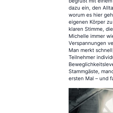
begrüßt mit einem 
dazu ein, den Allt
worum es hier geht
eigenen Körper zu 
klaren Stimme, die
Michelle immer wi
Verspannungen ver
Man merkt schnell
Teilnehmer individ
Beweglichkeitsleve
Stammgäste, manc
ersten Mal – und f