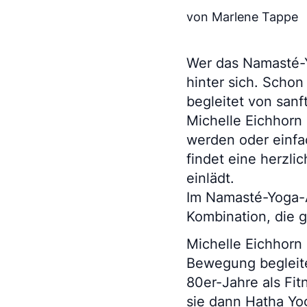
von Marlene Tappe
Wer das Namasté-Yo
hinter sich. Schon
begleitet von sanf
Michelle Eichhorn
werden oder einfa
findet eine herzl
einlädt.
Im Namasté-Yoga-At
Kombination, die g
Michelle Eichhorn 
Bewegung begleite
80er-Jahre als Fit
sie dann Hatha Yo