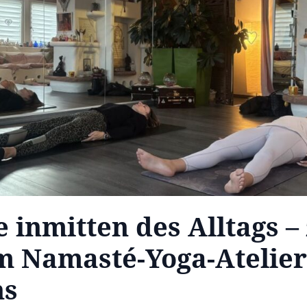
 inmitten des Alltags –
m Namasté-Yoga-Atelier
ns