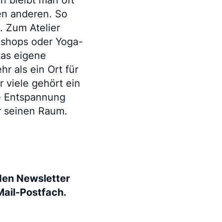
n bleibt man oft
den anderen. So
. Zum Atelier
shops oder Yoga-
das eigene
r als ein Ort für
r viele gehört ein
e Entspannung
r seinen Raum.
den Newsletter
Mail-Postfach.