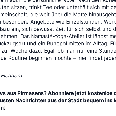
ern auch die persönliche Note. Nach den Kurse
ten sitzen, trinkt Tee oder unterhält sich mit 
emeinschaft, die weit über die Matte hinausgeht
 besondere Angebote wie Einzelstunden, Work
dazu ein, sich bewusst Zeit für sich selbst und 
hmen. Das Namasté-Yoga-Atelier ist längst meh
Rückzugsort und ein Ruhepol mitten im Alltag. Fü
 zur Woche dazu. Egal, ob man nur eine Stund
eue Routine beginnen möchte – hier findet jede
e Eichhorn
ws aus Pirmasens? Abonniere jetzt kostenlos 
eusten Nachrichten aus der Stadt bequem ins 
en: