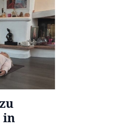
 zu
 in