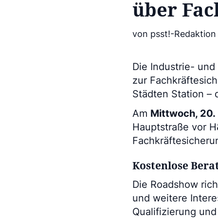
über Fac
von psst!-Redaktion
Die Industrie- un
zur Fachkräftesic
Städten Station – 
Am
Mittwoch, 20.
Hauptstraße vor H
Fachkräftesicheru
Kostenlose Bera
Die Roadshow rich
und weitere Inter
Qualifizierung un