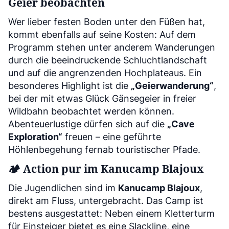
Geier beobachten
Wer lieber festen Boden unter den Füßen hat,
kommt ebenfalls auf seine Kosten: Auf dem
Programm stehen unter anderem Wanderungen
durch die beeindruckende Schluchtlandschaft
und auf die angrenzenden Hochplateaus. Ein
besonderes Highlight ist die
„Geierwanderung“
,
bei der mit etwas Glück Gänsegeier in freier
Wildbahn beobachtet werden können.
Abenteuerlustige dürfen sich auf die
„Cave
Exploration“
freuen – eine geführte
Höhlenbegehung fernab touristischer Pfade.
🏕
Action pur im Kanucamp Blajoux
Die Jugendlichen sind im
Kanucamp Blajoux
,
direkt am Fluss, untergebracht. Das Camp ist
bestens ausgestattet: Neben einem Kletterturm
für Einsteiger bietet es eine Slackline, eine