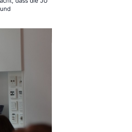
acht, dass die JU
 und