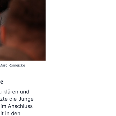
/Marc Romeicke
te
u klären und
zte die Junge
 im Anschluss
it in den