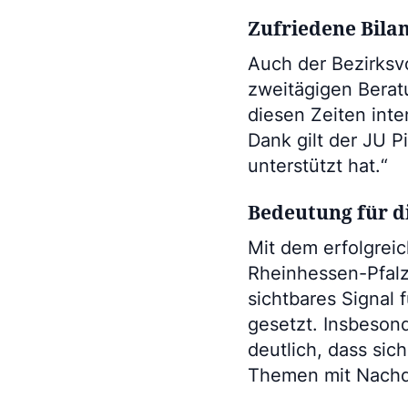
Zufriedene Bila
Auch der Bezirksv
zweitägigen Beratu
diesen Zeiten inte
Dank gilt der JU P
unterstützt hat.“
Bedeutung für d
Mit dem erfolgreic
Rheinhessen-Pfalz 
sichtbares Signal 
gesetzt. Insbeson
deutlich, dass si
Themen mit Nachd