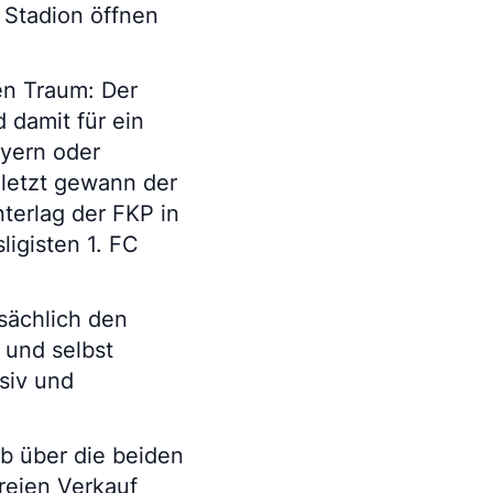
 Stadion öffnen
en Traum: Der
d damit für ein
ayern oder
uletzt gewann der
terlag der FKP in
igisten 1. FC
tsächlich den
 und selbst
siv und
b über die beiden
reien Verkauf