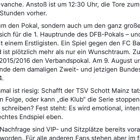
evanche. Anstoß ist um 12:30 Uhr, die Tore zum
 Stunden vorher.
 um den Pokal, sondern auch um den ganz groß
t sich für die 1. Hauptrunde des DFB-Pokals – un
t einem Erstligisten. Ein Spiel gegen den FC B
 ist plötzlich mehr als nur ein Wunschtraum. Z
 2015/2016 den Verbandspokal. Am 9. August un
unde dem damaligen Zweit- und jetzigen Bundesl
4.
al ist riesig: Schafft der TSV Schott Mainz ta
in Folge, oder kann „die Klub“ die Serie stoppen
schreiben? Fest steht: Es wird emotional, inten
echtes Endspiel eben.
achfrage sind VIP- und Sitzplätze bereits vora
worden. Für alle anderen Fans stehen aber im f