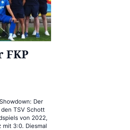
er FKP
 Showdown: Der
f den TSV Schott
ndspiels von 2022,
 mit 3:0. Diesmal