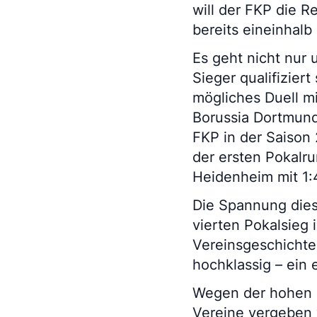
will der FKP die R
bereits eineinhalb
Es geht nicht nur
Sieger qualifizier
mögliches Duell mi
Borussia Dortmund
FKP in der Saison
der ersten Pokalr
Heidenheim mit 1:
Die Spannung diesm
vierten Pokalsieg 
Vereinsgeschichte 
hochklassig – ein 
Wegen der hohen N
Vereine vergeben 