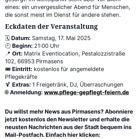
eines: ein unvergesslicher Abend für Menschen,
die sonst meist im Dienst für andere stehen.
Eckdaten der Veranstaltung
🗓
Datum:
Samstag, 17. Mai 2025
🕘
Beginn:
21:00 Uhr
📍
Ort:
Matrix Eventlocation, Pestalozzistraße
102, 66953 Pirmasens
🎟
Eintritt:
kostenlos für angemeldete
Pflegekräfte
🍹
Extras:
1 Freigetränk, DJ, Überraschungen
🌐
Anmeldung:
www.pflege-gepflegt-feiern.de
Du willst mehr News aus Pirmasens? Abonniere
jetzt kostenlos den Newsletter und erhalte die
neusten Nachrichten aus der Stadt bequem ins
Mail-Postfach. Einfach hier klicken: