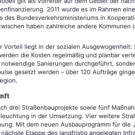
dell gilt als Vorreiter auf dem Gebiet der nach
enfinanzierung. 2011 wurde es im Rahmen ein
s des Bundesverkehrsministeriums in Kooperat
nzwischen haben zahlreiche andere Kommunen 
 Vorteil liegt in der sozialen Ausgewogenheit: 
erden die Kosten regelmäßig und planbar verte
d notwendige Sanierungen durchgeführt, sonde
pulse gesetzt werden – über 120 Aufträge ginge
egion.
unft
sich drei Straßenbauprojekte sowie fünf Maßna
leuchtung in der Umsetzung. Vier weitere Str
lanung. Mit dem neuen Ausbauprogramm für die 
nächste Etappe des langfristig angelegten Infr