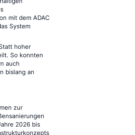
haltigen
es
ion mit dem ADAC
das System
Statt hoher
ilt. So konnten
rn auch
n bislang an
hmen zur
aßensanierungen
Jahre 2026 bis
astrukturkonzepts