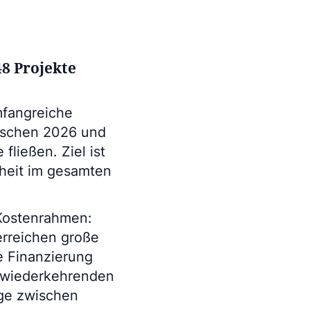
48 Projekte
mfangreiche
wischen 2026 und
fließen. Ziel ist
heit im gesamten
Kostenrahmen:
erreichen große
ie Finanzierung
n wiederkehrenden
age zwischen