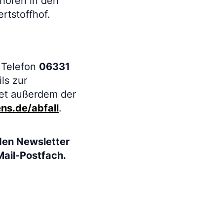
ehören in den
rtstoffhof.
 Telefon
06331
ils zur
tet außerdem der
s.de/abfall
.
den Newsletter
Mail-Postfach.