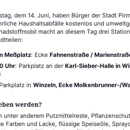
ag, dem 14. Juni, haben Bürger der Stadt Pirm
hrliche Haushaltsabfälle kostenlos und umweltg
hadstoffmobil macht an diesem Tag drei Station
dtteilen:
am Meßplatz
: Ecke
Fahnenstraße / Marienstraß
30 Uhr
: Parkplatz an der
Karl-Sieber-Halle in W
)
 Parkplatz in
Winzeln, Ecke Molkenbrunner-/W
eben werden?
unter anderem Putzmittelreste, Pflanzenschut
ige Farben und Lacke, flüssige Speiseöle, Spra