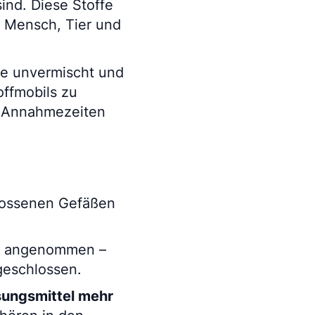
sind. Diese Stoffe
r Mensch, Tier und
lle unvermischt und
offmobils zu
r Annahmezeiten
chlossenen Gefäßen
en angenommen –
geschlossen.
sungsmittel mehr