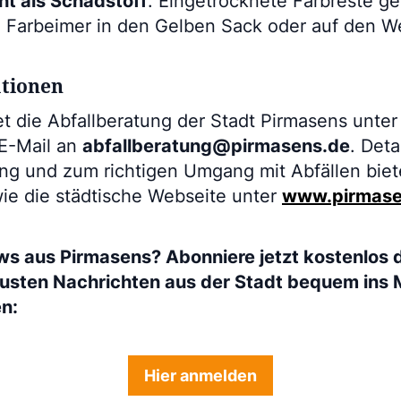
ht als Schadstoff
. Eingetrocknete Farbreste g
e Farbeimer in den Gelben Sack oder auf den We
ationen
t die Abfallberatung der Stadt Pirmasens unter
E-Mail an
abfallberatung@pirmasens.de
. Deta
g und zum richtigen Umgang mit Abfällen bie
wie die städtische Webseite unter
www.pirmasen
ws aus Pirmasens? Abonniere jetzt kostenlos 
eusten Nachrichten aus der Stadt bequem ins 
en:
Hier anmelden