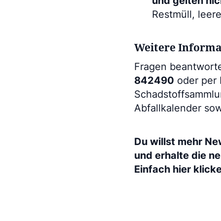
und gelten nic
Restmüll, leer
Weitere Inform
Fragen beantworte
842490
oder per 
Schadstoffsammlun
Abfallkalender so
Du willst mehr Ne
und erhalte die n
Einfach hier klick