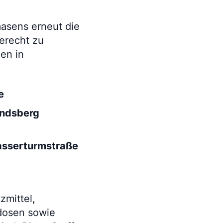
asens erneut die
erecht zu
en in
e
indsberg
asserturmstraße
zmittel,
ydosen sowie