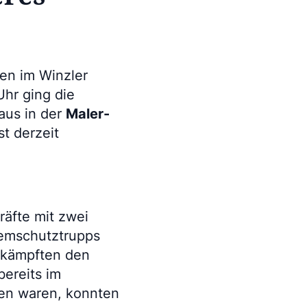
en im Winzler
Uhr ging die
aus in der
Maler-
t derzeit
räfte mit zwei
temschutztrupps
ekämpften den
bereits im
den waren, konnten