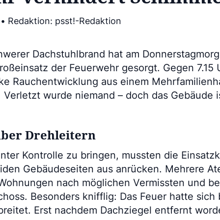
 • Redaktion: psst!-Redaktion
hwerer Dachstuhlbrand hat am Donnerstagmorg
Großeinsatz der Feuerwehr gesorgt. Gegen 7.15 
ke Rauchentwicklung aus einem Mehrfamilienh
. Verletzt wurde niemand – doch das Gebäude is
über Drehleitern
ter Kontrolle zu bringen, mussten die Einsatzk
eiden Gebäudeseiten aus anrücken. Mehrere A
 Wohnungen nach möglichen Vermissten und b
oss. Besonders knifflig: Das Feuer hatte sich 
reitet. Erst nachdem Dachziegel entfernt wor