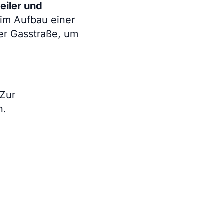
iler und
eim Aufbau einer
er Gasstraße, um
 Zur
n.