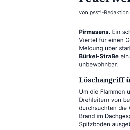
von psst!-Redaktion
Pirmasens.
Ein sc
Viertel für einen 
Meldung über star
Bürkel-Straße
ein
unbewohnbar.
Löschangriff 
Um die Flammen un
Drehleitern von b
durchsuchten die
Brand im Dachgesch
Spitzboden ausgeb