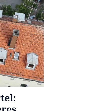
tel:
eres