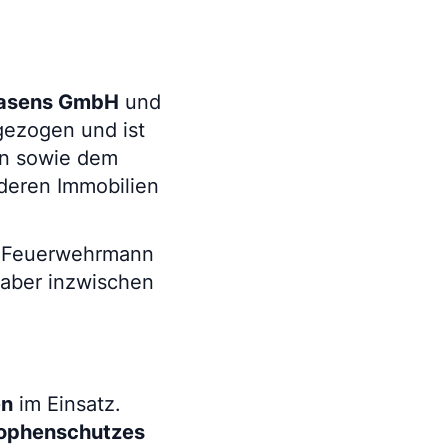
masens GmbH
und
gezogen und ist
en sowie dem
deren Immobilien
in Feuerwehrmann
 aber inzwischen
en
im Einsatz.
rophenschutzes