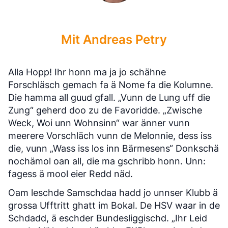
Mit Andreas Petry
Alla Hopp! Ihr honn ma ja jo schähne
Forschläsch gemach fa ä Nome fa die Kolumne.
Die hamma all guud gfall. „Vunn de Lung uff die
Zung“ geherd doo zu de Favoridde. „Zwische
Weck, Woi unn Wohnsinn“ war änner vunn
meerere Vorschläch vunn de Melonnie, dess iss
die, vunn „Wass iss los inn Bärmesens“ Donkschä
nochämol oan all, die ma gschribb honn. Unn:
fagess ä mool eier Redd näd.
Oam leschde Samschdaa hadd jo unnser Klubb ä
grossa Ufftritt ghatt im Bokal. De HSV waar in de
Schdadd, ä eschder Bundesliggischd. „Ihr Leid