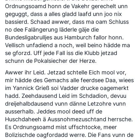
Ordnungsoamd honn de Vakehr gerechelt unn
geguggt, dass a alles gladd laafd unn joo nix
bassierd. Schaad awwer, dass ma oam Schluss
no dee Falängerung läderle gäje die
Bundesligabrulljes aus Hamburch fallor honn.
Vellisch unfadiend a noch, weil beino hädde ma
se gforzd. Uff jede Fall iss die Klubb jetzad
schunn de Pokalsiecher der Herze.
Awwer ihr Leid. Jetzad schtelle Eich mool vor,
mir hädde des Gemachs alle feerdsee Daa, wiees
im Yannick Grieß soi Vadder drucke oagemerkt
hadd. Zeehdausend Leid im Schdadion, devuu
dreijehalbdausend vunn dänne Letzohre vunn
ausserhalb. Jeddes mool deed uff de
Huschdaheeh ä Aussnohmezuschtand herrsche.
Es Ordnungsoamd mist uffschtocke, meer
Bolizischde oagfordadd werre. Die Fans vunn de