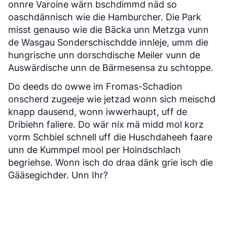
onnre Varoine wärn bschdimmd näd so
oaschdännisch wie die Hamburcher. Die Park
misst genauso wie die Bäcka unn Metzga vunn
de Wasgau Sonderschischdde innleje, umm die
hungrische unn dorschdische Meiler vunn de
Auswärdische unn de Bärmesensa zu schtoppe.
Do deeds do owwe im Fromas-Schadion
onscherd zugeeje wie jetzad wonn sich meischd
knapp dausend, wonn iwwerhaupt, uff de
Dribiehn faliere. Do wär nix mä midd mol korz
vorm Schbiel schnell uff die Huschdaheeh faare
unn de Kummpel mool per Hoindschlach
begriehse. Wonn isch do draa dänk grie isch die
Gääsegichder. Unn Ihr?