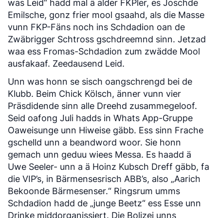
was Leid“ hadd mal ä alder FKPler, es Joschde
Emilsche, gonz frier mool gsaahd, als die Masse
vunn FKP-Fäns noch ins Schdadion oan de
Zwäbrigger Schtross gschdreemnd sinn. Jetzad
waa ess Fromas-Schdadion zum zwädde Mool
ausfakaaf. Zeedausend Leid.
Unn was honn se sisch oangschrengd bei de
Klubb. Beim Chick Kölsch, änner vunn vier
Präsdidende sinn alle Dreehd zusammegeloof.
Seid oafong Juli hadds in Whats App-Gruppe
Oaweisunge unn Hiweise gäbb. Ess sinn Frache
gschelld unn a beandword woor. Sie honn
gemach unn geduu wiees Messa. Es haadd ä
Uwe Seeler- unn a ä Hoinz Kubsch Dreff gäbb, fa
die VIP’s, in Bärmensesrisch ABB’s, also „Aarich
Bekoonde Bärmesenser.“ Ringsrum umms
Schdadion hadd de „junge Beetz“ ess Esse unn
Drinke middorganissiert. Die Bolizei unns