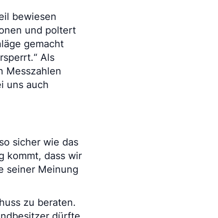
eil bewiesen
onen und poltert
hläge gemacht
sperrt.“ Als
 an Messzahlen
ei uns auch
 so sicher wie das
g kommt, dass wir
te seiner Meinung
huss zu beraten.
undbesitzer dürfte