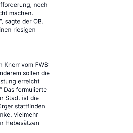
ufforderung, noch
icht machen.
, sagte der OB.
inen riesigen
hen Knerr vom FWB:
anderem sollen die
stung erreicht
“ Das formulierte
 Stadt ist die
rger stattfinden
anke, vielmehr
ten Hebesätzen