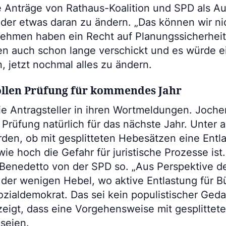
e Anträge von Rathaus-Koalition und SPD als A
eder etwas daran zu ändern. „Das können wir n
ehmen haben ein Recht auf Planungssicherheit“
en auch schon lange verschickt und es würde e
 jetzt nochmal alles zu ändern.
ollen Prüfung für kommendes Jahr
die Antragsteller in ihren Wortmeldungen. Joc
Prüfung natürlich für das nächste Jahr. Unter 
den, ob mit gesplitteten Hebesätzen eine Entla
e hoch die Gefahr für juristische Prozesse ist.
Benedetto von der SPD so. „Aus Perspektive der
der wenigen Hebel, wo aktive Entlastung für Bü
ozialdemokrat. Das sei kein populistischer Ged
zeigt, dass eine Vorgehensweise mit gesplitte
 seien.