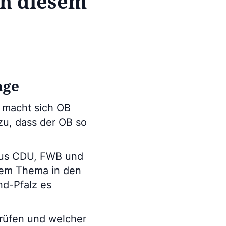
in diesem
age
 macht sich OB
zu, dass der OB so
 aus CDU, FWB und
dem Thema in den
nd-Pfalz es
prüfen und welcher