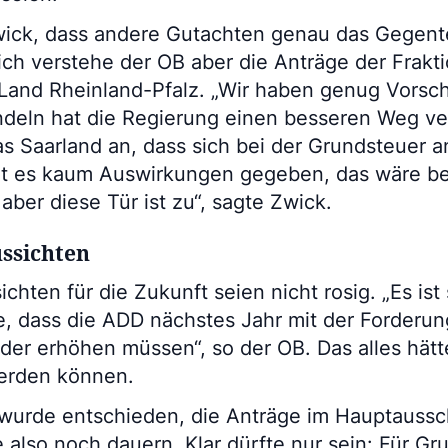
ick, dass andere Gutachten genau das Gegent
ch verstehe der OB aber die Anträge der Frakti
Land Rheinland-Pfalz. „Wir haben genug Vorsc
ndeln hat die Regierung einen besseren Weg ver
das Saarland an, dass sich bei der Grundsteuer
 hat es kaum Auswirkungen gegeben, das wäre b
ber diese Tür ist zu“, sagte Zwick.
ussichten
chten für die Zukunft seien nicht rosig. „Es ist
e, dass die ADD nächstes Jahr mit der Forderun
der erhöhen müssen“, so der OB. Das alles hät
erden können.
wurde entschieden, die Anträge im Hauptaussc
 also noch dauern. Klar dürfte nur sein: Für Gr