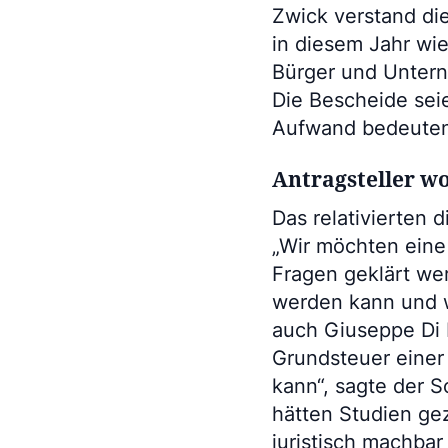
Zwick verstand di
in diesem Jahr wi
Bürger und Untern
Die Bescheide sei
Aufwand bedeuten,
Antragsteller w
Das relativierten 
„Wir möchten eine 
Fragen geklärt wer
werden kann und wi
auch Giuseppe Di 
Grundsteuer einer 
kann“, sagte der S
hätten Studien ge
juristisch machbar