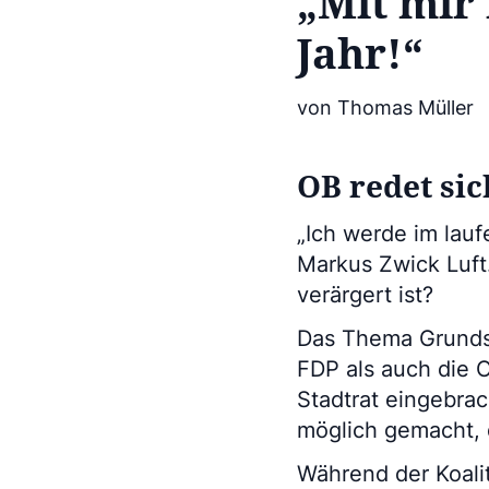
„Mit mir
Jahr!“
von Thomas Müller
OB redet si
„Ich werde im lau
Markus Zwick Luft
verärgert ist?
Das Thema Grundst
FDP als auch die 
Stadtrat eingebrac
möglich gemacht, 
Während der Koali