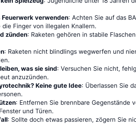
 kein Spielzeug
: Jugendliche unter 18 Jahren d
s Feuerwerk verwenden
: Achten Sie auf das B
 die Finger von illegalen Knallern.
nd zünden
: Raketen gehören in stabile Flaschen,
en
: Raketen nicht blindlings wegwerfen und nie
len.
leiben, was sie sind
: Versuchen Sie nicht, feh
neut anzuzünden.
yrotechnik? Keine gute Idee
: Überlassen Sie 
ersonen.
ützen
: Entfernen Sie brennbare Gegenstände 
 Fenster und Türen.
all
: Sollte doch etwas passieren, zögern Sie ni