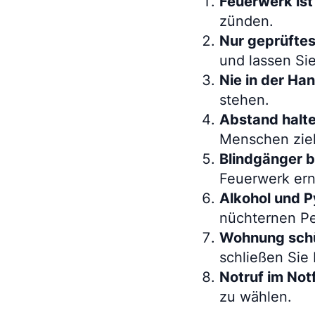
Feuerwerk ist
zünden.
Nur geprüfte
und lassen Sie
Nie in der Ha
stehen.
Abstand halt
Menschen zie
Blindgänger b
Feuerwerk er
Alkohol und P
nüchternen P
Wohnung sch
schließen Sie
Notruf im Notf
zu wählen.