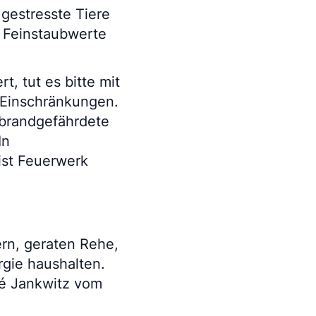
gestresste Tiere
e Feinstaubwerte
t, tut es bitte mit
r Einschränkungen.
 brandgefährdete
In
ist Feuerwerk
ern, geraten Rehe,
rgie haushalten.
dré Jankwitz vom