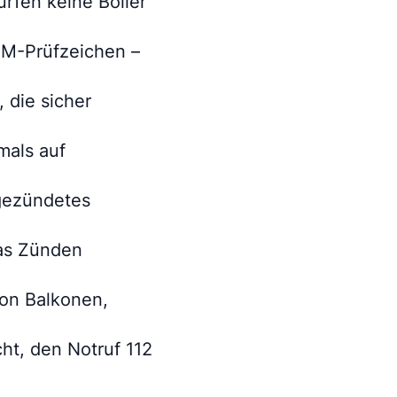
ürfen keine Böller
AM-Prüfzeichen –
 die sicher
mals auf
lgezündetes
das Zünden
von Balkonen,
cht, den Notruf 112