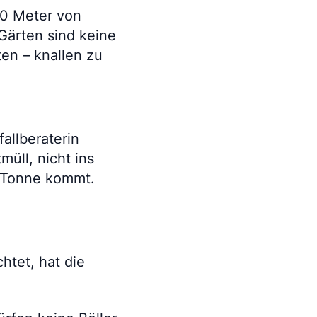
00 Meter von
Gärten sind keine
en – knallen zu
allberaterin
üll, nicht ins
e Tonne kommt.
htet, hat die