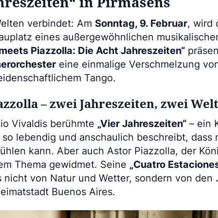
hreszeiten“ in Pirmasens
Welten verbindet: Am
Sonntag, 9. Februar
, wird
auplatz eines außergewöhnlichen musikalischen
 meets Piazzolla: Die Acht Jahreszeiten“
präsen
erorchester
eine einmalige Verschmelzung vo
eidenschaftlichem Tango.
azzolla – zwei Jahreszeiten, zwei Wel
io Vivaldis berühmte
„Vier Jahreszeiten“
– ein 
 so lebendig und anschaulich beschreibt, dass 
fühlen kann. Aber auch Astor Piazzolla, der Kö
 dem Thema gewidmet. Seine
„Cuatro Estacione
s nicht von Natur und Wetter, sondern von den
Heimatstadt Buenos Aires.