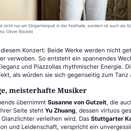
 nicht nur am Dirigentenpult in der Festhalle, sondern ist auch als Soli
to: Oliver Röckle)
diesem Konzert: Beide Werke werden nicht getr
er verwoben. So entsteht ein spannendes Wec
Eleganz und Piazzollas rhythmischer Energie. D
ekt, als würden sie sich gegenseitig zum Tanz 
ge, meisterhafte Musiker
Abends übernimmt
Susanne von Gutzeit
, die auc
 ihrer Seite steht
Yu Zhuang
, dessen virtuos ge
Glanzlichter verleihen wird. Das
Stuttgarter 
ion und Leidenschaft, verspricht ein unvergessl