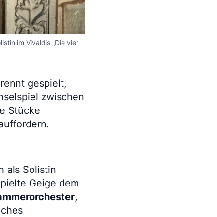
stin im Vivaldis „Die vier
ennt gespielt,
hselspiel zwischen
ie Stücke
auffordern.
h als Solistin
spielte Geige dem
Kammerorchester
,
iches