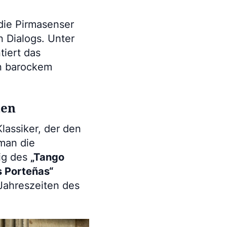
 die Pirmasenser
 Dialogs. Unter
tiert das
n barockem
ten
Klassiker, der den
man die
nig des
„Tango
s Porteñas“
 Jahreszeiten des