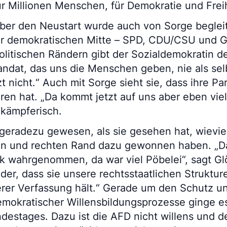
für Millionen Menschen, für Demokratie und Freih
ber den Neustart wurde auch von Sorge begleit
r demokratischen Mitte – SPD, CDU/CSU und G
litischen Rändern gibt der Sozialdemokratin de
andat, das uns die Menschen geben, nie als sel
t nicht.“ Auch mit Sorge sieht sie, dass ihre Pa
en hat. „Da kommt jetzt auf uns aber eben viel
 kämpferisch.
 geradezu gewesen, als sie gesehen hat, wievie
en und rechten Rand dazu gewonnen haben. „D
rk wahrgenommen, da war viel Pöbelei“, sagt Gl
er, dass sie unsere rechtsstaatlichen Struktur
serer Verfassung hält.“ Gerade um den Schutz u
mokratischer Willensbildungsprozesse ginge es
estages. Dazu ist die AFD nicht willens und de