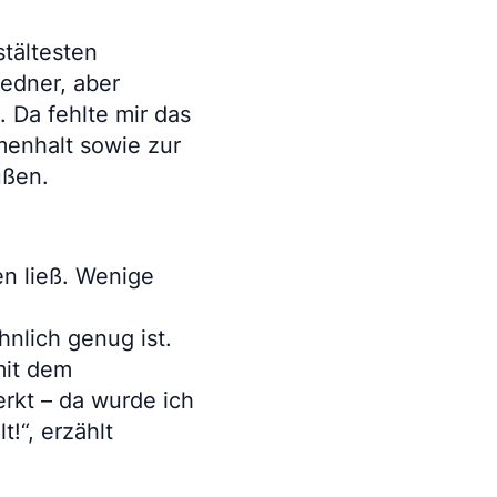
stältesten
Redner, aber
 Da fehlte mir das
menhalt sowie zur
ußen.
en ließ. Wenige
nlich genug ist.
mit dem
rkt – da wurde ich
!“, erzählt