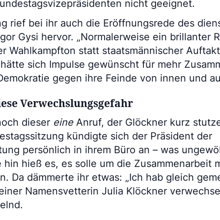
undestagsvizepräsidenten nicht geeignet.
 rief bei ihr auch die Eröffnungsrede des dien
r Gysi hervor. „Normalerweise ein brillanter 
r Wahlkampfton statt staatsmännischer Auftakt.
 hätte sich Impulse gewünscht für mehr Zusam
Demokratie gegen ihre Feinde von innen und a
iese Verwechslungsgefahr
noch dieser
eine
Anruf, der Glöckner kurz stutz
estagssitzung kündigte sich der Präsident der
ung persönlich in ihrem Büro an – was ungewöh
e hin hieß es, es solle um die Zusammenarbeit 
n. Da dämmerte ihr etwas: „Ich hab gleich geme
iner Namensvetterin Julia Klöckner verwechselt
elnd.