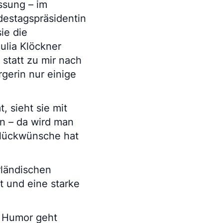
ssung – im
ndestagspräsidentin
sie die
ulia Klöckner
 statt zu mir nach
gerin nur einige
 sieht sie mit
en – da wird man
 Glückwünsche hat
rländischen
t und eine starke
s Humor geht