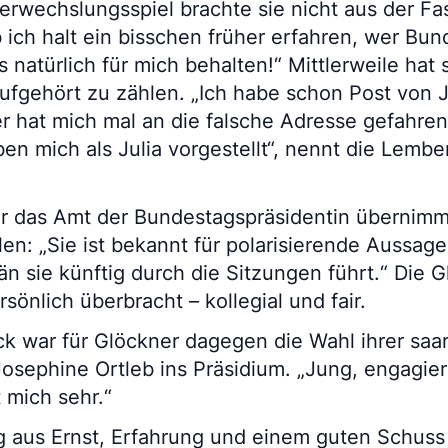
Verwechslungsspiel brachte sie nicht aus der Fa
 ich halt ein bisschen früher erfahren, wer Bu
s natürlich für mich behalten!“ Mittlerweile hat 
fgehört zu zählen. „Ich habe schon Post von J
er hat mich mal an die falsche Adresse gefahren
n mich als Julia vorgestellt“, nennt die Lember
r das Amt der Bundestagspräsidentin übernimmt,
n: „Sie ist bekannt für polarisierende Aussag
n sie künftig durch die Sitzungen führt.“ Die
sönlich überbracht – kollegial und fair.
ick war für Glöckner dagegen die Wahl ihrer saa
Josephine Ortleb ins Präsidium. „Jung, engagier
 mich sehr.“
g aus Ernst, Erfahrung und einem guten Schus