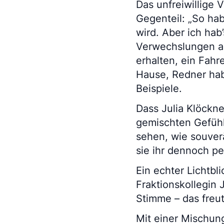
Das unfreiwillige 
Gegenteil: „So hab
wird. Aber ich hab’
Verwechslungen au
erhalten, ein Fahr
Hause, Redner habe
Beispiele.
Dass Julia Klöckne
gemischten Gefühle
sehen, wie souverä
sie ihr dennoch per
Ein echter Lichtbl
Fraktionskollegin 
Stimme – das freut
Mit einer Mischun