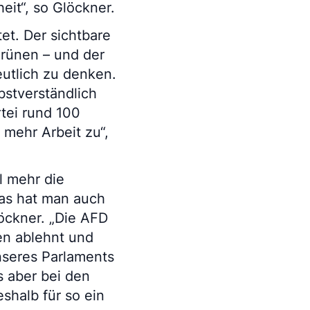
eit“, so Glöckner.
et. Der sichtbare
rünen – und der
utlich zu denken.
bstverständlich
rtei rund 100
 mehr Arbeit zu“,
l mehr die
as hat man auch
öckner. „Die AFD
en ablehnt und
nseres Parlaments
 aber bei den
shalb für so ein