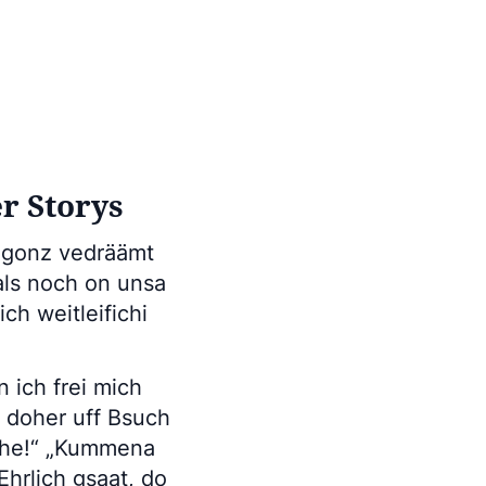
r Storys
h gonz vedräämt
als noch on unsa
ch weitleifichi
 ich frei mich
) doher uff Bsuch
che!“ „Kummena
Ehrlich gsaat, do