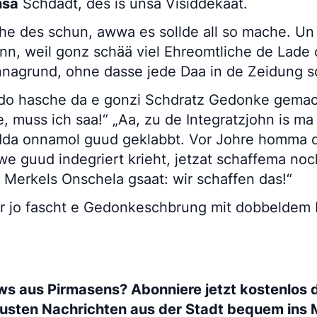
nsa
Schdadt, des is unsa Visiddekaat.
che des schun, awwa es sollde all so mache. Un
nn, weil gonz schää viel Ehreomtliche de Lade
nagrund, ohne dasse jede Daa in de Zeidung s
 do hasche da e gonzi Schdratz Gedonke gemac
muss ich saa!“ „Aa, zu de Integratzjohn is ma 
dda onnamol guud geklabbt. Vor Johre homma 
e guud indegriert krieht, jetzat schaffema noc
s Merkels Onschela gsaat: wir schaffen das!“
r jo fascht e Gedonkeschbrung mit dobbeldem
ws aus Pirmasens? Abonniere jetzt kostenlos 
eusten Nachrichten aus der Stadt bequem ins 