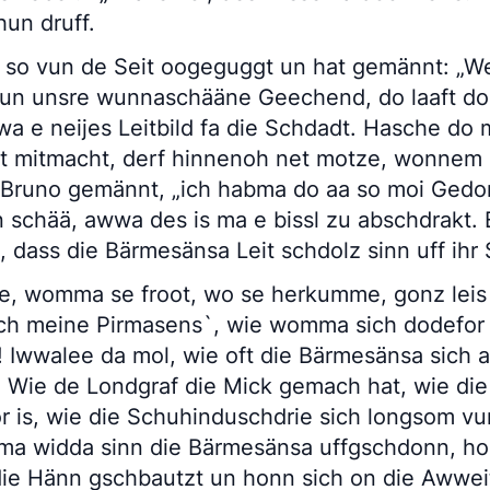
hun druff.
 so vun de Seit oogeguggt un hat gemännt: „We
un unsre wunnaschääne Geechend, do laaft doc
a e neijes Leitbild fa die Schdadt. Hasche do 
et mitmacht, derf hinnenoh net motze, wonnem e
 Bruno gemännt, „ich habma do aa so moi Ged
un schää, awwa des is ma e bissl zu abschdrakt. E
, dass die Bärmesänsa Leit schdolz sinn uff ihr
e, womma se froot, wo se herkumme, gonz leis
ch meine Pirmasens`, wie womma sich dodefor
! Iwwalee da mol, wie oft die Bärmesänsa sich
. Wie de Londgraf die Mick gemach hat, wie die
 is, wie die Schuhinduschdrie sich longsom 
ma widda sinn die Bärmesänsa uffgschdonn, ho
 die Hänn gschbautzt un honn sich on die Awwe