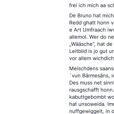
frei ich mich aa sc
De Bruno hat mich
Redd ghatt honn v
e Art Umfraach iww
allemol. Wer do n
„Wääsche“, hat de
Leitbild is jo gut 
vor allem wichdich
Meischdens saans
`vun Bärmesäns, i
Des muss net sinn
rausgschafft honn
kabuttgebombt wor
hat unsoweida. Im
nuffgewiggelt, in