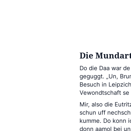
Die Mundart
Do die Daa war de
geguggt. „Un, Bru
Besuch in Leipzich
Vewondtschaft se t
Mir, also die Eutr
schun uff nechscht
kumme. Do konn i
donn aamol bei uns