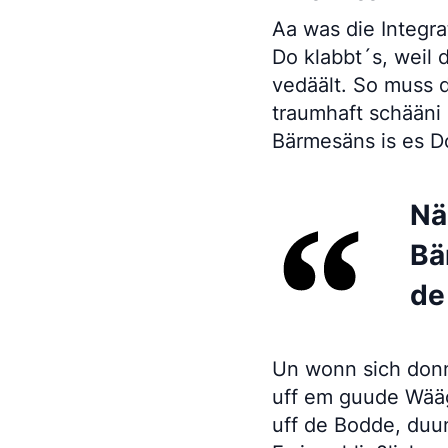
Aa was die Integra
Do klabbt´s, weil
vedäält. So muss 
traumhaft schääni
Bärmesäns is es D
Nä
Bä
de
Un wonn sich donn
uff em guude Wää
uff de Bodde, duu