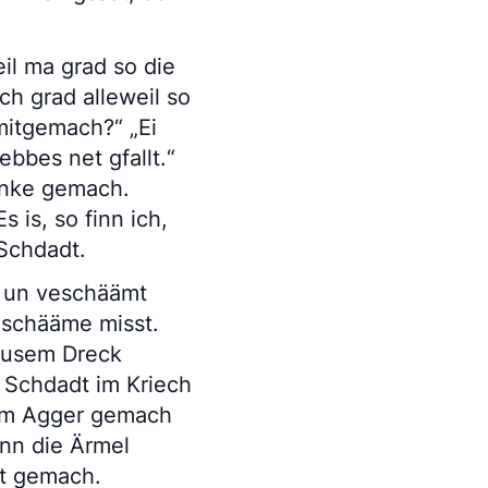
il ma grad so die
h grad alleweil so
mitgemach?“ „Ei
bbes net gfallt.“
onke gemach.
s is, so finn ich,
 Schdadt.
 un veschäämt
 schääme misst.
 ausem Dreck
 Schdadt im Kriech
vum Agger gemach
nn die Ärmel
it gemach.