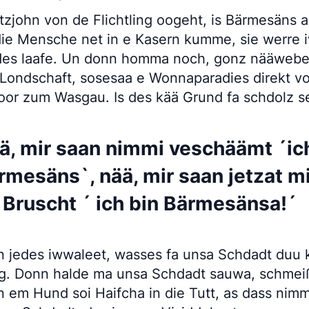
tzjohn von de Flichtling oogeht, is Bärmesäns a
 die Mensche net in e Kasern kumme, sie werre
des laafe. Un donn homma noch, gonz nääwebe
 Londschaft, sosesaa e Wonnaparadies direkt vo
oor zum Wasgau. Is des kää Grund fa schdolz s
ä, mir saan nimmi veschäämt ´ic
rmesäns`, nää, mir saan jetzat mi
 Bruscht ´
ich bin Bärmesänsa!´
 jedes iwwaleet, wasses fa unsa Schdadt duu
g. Donn halde ma unsa Schdadt sauwa, schmei
n em Hund soi Haifcha in die Tutt, as dass nim