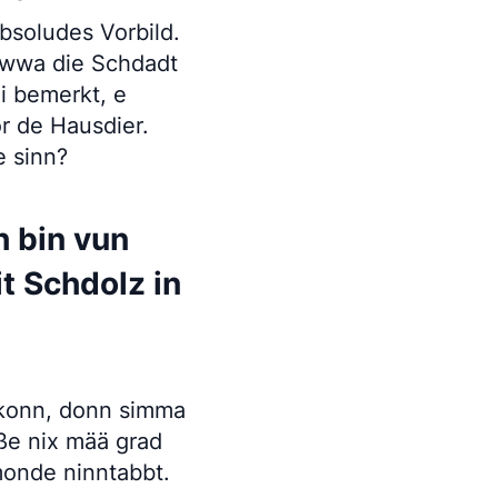
bsoludes Vorbild.
 iwwa die Schdadt
i bemerkt, e
r de Hausdier.
e sinn?
h bin vun
t Schdolz in
 konn, donn simma
ße nix mää grad
monde ninntabbt.