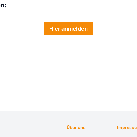
en:
Hier anmelden
Über uns
Impress