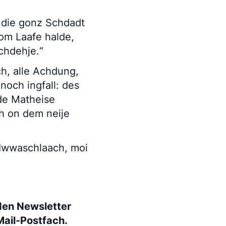
 die gonz Schdadt
 om Laafe halde,
chdehje.“
h, alle Achdung,
noch ingfall: des
de Matheise
h on dem neije
 Iwwaschlaach, moi
den Newsletter
Mail-Postfach.