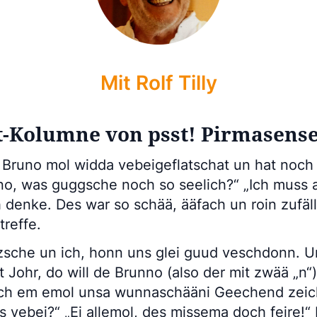
Mit Rolf Tilly
-Kolumne von psst! Pirmasense
 Bruno mol widda vebeigeflatschat un hat noc
no, was guggsche noch so seelich?“ „Ich muss 
 denke. Des war so schää, ääfach un roin zufälli
reffe.
itzsche un ich, honn uns glei guud veschdonn. Un
 Johr, do will de Brunno (also der mit zwää „n“
ch em emol unsa wunnaschääni Geechend zei
 vebei?“ „Ei allemol, des missema doch feire!“ 