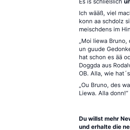
Es is schließlich
u
Ich wääß, viel ma
konn aa schdolz si
meischdens im Hin
„Moi liewa Bruno,
un guude Gedonke, 
hat schon es ää o
Doggda aus Rodalw
OB. Alla, wie hat´
„Ou Bruno, des wa
Liewa. Alla donn!“
Du willst mehr Ne
und erhalte die n