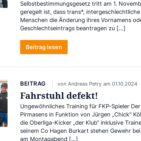
Selbstbestimmungsgesetz tritt am 1. Novembe
geregelt ist, dass trans*, intergeschlechtlich
Menschen die Änderung ihres Vornamens od
Geschlechtseintrags beantragen zu […]
Beitrag lesen
BEITRAG
von Andreas Petry am 01.10.2024
Fahrstuhl defekt!
Ungewöhnliches Training für FKP-Spieler De
Pirmasens in Funktion von Jürgen „Chick“ Kö
die Oberliga-Kicker „der Klub“ inklusive Train
seinem Co Hagen Burkart stehen Gewehr bei 
am Montagabend […]