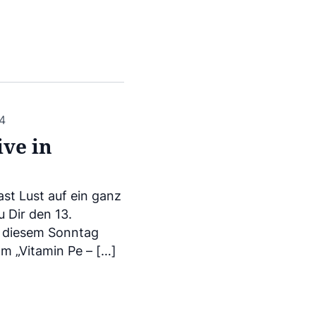
4
ive in
ast Lust auf ein ganz
 Dir den 13.
n diesem Sonntag
m „Vitamin Pe – […]